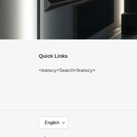
Quick Links
<transcy>Search</transcy>
L
English
A
N