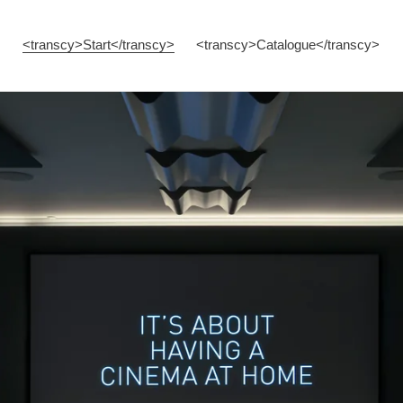
<transcy>Start</transcy>
<transcy>Catalogue</transcy>